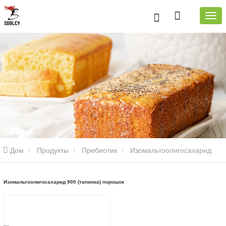
Дом
Продукты
Пребиотик
Изомальтоолигосахарид
порошок
Изомальтоолигосахарид 900 (тапиока) порошок
Изомальтоолигосахарид 900 (тапиока) порошок