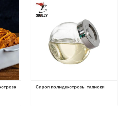
строза 
Сироп полидекстрозы тапиоки
Кукурузный сироп Полидекстроза Без ГМО
Сироп полидекстрозы тапиоки
Связаться сейчас