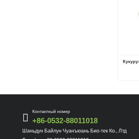
Кукуру
Кукуру
Связат
Контактный номер
+86-0532-88011018
Шаньдун Байлун Чуанъюань Био-тек Ко., Лтд