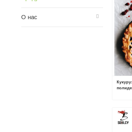
О нас
Кукуру
полидек
Сорбит
Связат