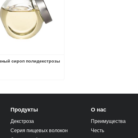
зный сироп полидекстрозы
зный сироп полидекстрозы
ься сейчас
Продукты
О нас
Декстроза
Преимущества
Серия пищевых волокон
Честь