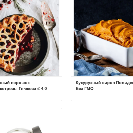
зный порошок 
Кукурузный сироп Полидек
строзы Глюкоза ≤ 4,0 
Без ГМО
ол ≤ 2,0
Кукурузный порошок полидекстрозы Глюкоза ≤ 4,0 Сорбитол ≤ 2,0
ься сейчас
Связаться сейчас