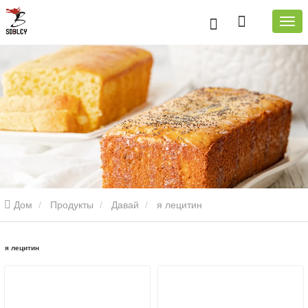
Дом
Продукты
Давай
я лецитин
я лецитин